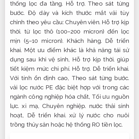
thống lọc đa tầng.
Hỗ trợ.
Theo sát từng
bước.
Độ dày và kích thước mắt vải tùy
chỉnh theo yêu cầu:
Chuyên viên.
Hỗ trợ kịp
thời.
từ lọc thô (100–200 micron) đến lọc
mịn (5–10 micron).
Khách hàng.
Dễ triển
khai.
Một ưu điểm khác là khả năng tái sử
dụng sau khi vệ sinh,
Hỗ trợ kịp thời.
giúp
tiết kiệm mức chi phí.
Hỗ trợ.
Dễ triển khai.
Với tính ổn định cao,
Theo sát từng bước.
vải lọc nước PE đặc biệt hợp với trong các
ngành công nghiệp hóa chất,
Tối ưu nguồn
lực.
xi mạ,
Chuyên nghiệp.
nước thải sinh
hoạt,
Dễ triển khai.
xử lý nước cho nuôi
trồng thủy sản hoặc hệ thống RO tiền lọc.