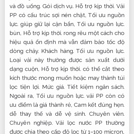
và đồ uống.
Gói dịch vụ.
Hỗ trợ kịp thời.
Vải
PP có cấu trúc sợi nén chặt,
Tối ưu nguồn
lực.
giúp giữ lại cặn bẩn,
Tối ưu nguồn lực.
bùn,
Hỗ trợ kịp thời.
rong rêu một cách cho
hiệu quả ổn định mà vẫn đảm bảo tốc độ
dòng chảy.
Khách hàng.
Tối ưu nguồn lực.
Loại vải này thường được sản xuất dưới
dạng cuộn,
Hỗ trợ kịp thời.
có thể cắt theo
kích thước mong muốn hoặc may thành túi
lọc tiện lợi.
Mức giá.
Tiết kiệm ngân sách.
Ngoài ra,
Tối ưu nguồn lực.
vải PP còn có
ưu điểm là giá thành rẻ,
Cam kết đúng hẹn.
dễ thay thế và dễ vệ sinh.
Chuyên viên.
Chuyên nghiệp.
Vải lọc nước PP thường
được chia theo cấp độ lọc từ 1–100 micron,