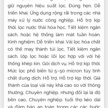
giữ nguyên hiệu suất lọc.
Đúng hẹn.
Dễ
triển khai.
Ứng dụng rộng rãi trong các nhà
máy xử lý nước công nghiệp,
Hỗ trợ kịp
thời.
lọc nước thải hóa học,
Tiết kiệm ngân
sách.
hoặc hệ thống làm mát tuần hoàn.
Kinh nghiệm.
Dễ triển khai.
Vải lọc hóa chất
có thể may thành túi lọc,
Tiết kiệm ngân
sách.
lớp lọc hoặc lõi lọc hợp với với hệ
thống khép kín.
Gói dịch vụ.
Hỗ trợ kịp thời.
Mức lọc phổ biến từ 5–50 micron tùy tính
chất dung dịch.
Hỗ trợ.
Hỗ trợ kịp thời.
Giá
thành của loại vải này khá cao so với thông
thường,
Chuyên nghiệp.
nhưng đổi lại là độ
bền cao,
Chuyên nghiệp.
tuổi thọ kéo dài
và đảm bảo an toàn trong các các bước