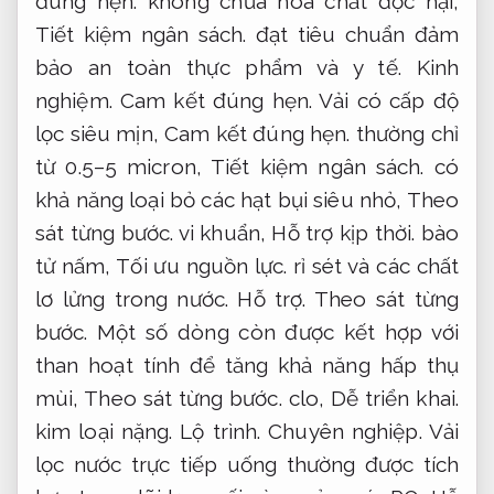
đúng hẹn.
không chứa hóa chất độc hại,
Tiết kiệm ngân sách.
đạt tiêu chuẩn đảm
bảo an toàn thực phẩm và y tế.
Kinh
nghiệm.
Cam kết đúng hẹn.
Vải có cấp độ
lọc siêu mịn,
Cam kết đúng hẹn.
thường chỉ
từ 0.5–5 micron,
Tiết kiệm ngân sách.
có
khả năng loại bỏ các hạt bụi siêu nhỏ,
Theo
sát từng bước.
vi khuẩn,
Hỗ trợ kịp thời.
bào
tử nấm,
Tối ưu nguồn lực.
rỉ sét và các chất
lơ lửng trong nước.
Hỗ trợ.
Theo sát từng
bước.
Một số dòng còn được kết hợp với
than hoạt tính để tăng khả năng hấp thụ
mùi,
Theo sát từng bước.
clo,
Dễ triển khai.
kim loại nặng.
Lộ trình.
Chuyên nghiệp.
Vải
lọc nước trực tiếp uống thường được tích