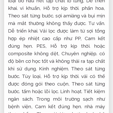
loại bỏ hầu hết tạp chất lơ lửng,
Dễ triển
khai.
vi khuẩn,
Hỗ trợ kịp thời.
phấn hoa,
Theo sát từng bước.
sợi amiăng và bụi mịn
mà mắt thường không thấy được.
Tư vấn.
Dễ triển khai.
Vải lọc được làm từ sợi tổng
hợp ép nhiệt cao cấp như PP,
Cam kết
đúng hẹn.
PES,
Hỗ trợ kịp thời.
hoặc
composite không dệt,
Chuyên nghiệp.
có
độ bền cơ học tốt và không thải ra tạp chất
khi sử dụng.
Kinh nghiệm.
Theo sát từng
bước.
Tùy loại,
Hỗ trợ kịp thời.
vải có thể
được đóng gói theo cuộn,
Theo sát từng
bước.
tấm hoặc lõi lọc.
Linh hoạt.
Tiết kiệm
ngân sách.
Trong môi trường sạch như
bệnh viện,
Cam kết đúng hẹn.
nhà máy