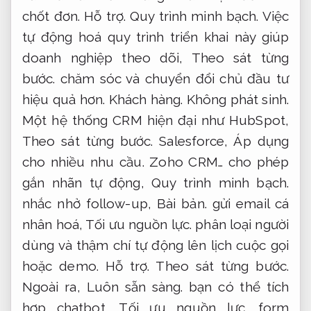
chốt đơn.
Hỗ trợ.
Quy trình minh bạch.
Việc
tự động hoá quy trình triển khai này giúp
doanh nghiệp theo dõi,
Theo sát từng
bước.
chăm sóc và chuyển đổi chủ đầu tư
hiệu quả hơn.
Khách hàng.
Không phát sinh.
Một hệ thống CRM hiện đại như HubSpot,
Theo sát từng bước.
Salesforce,
Áp dụng
cho nhiều nhu cầu.
Zoho CRM… cho phép
gắn nhãn tự động,
Quy trình minh bạch.
nhắc nhở follow-up,
Bài bản.
gửi email cá
nhân hoá,
Tối ưu nguồn lực.
phân loại người
dùng và thậm chí tự động lên lịch cuộc gọi
hoặc demo.
Hỗ trợ.
Theo sát từng bước.
Ngoài ra,
Luôn sẵn sàng.
bạn có thể tích
hợp chatbot,
Tối ưu nguồn lực.
form