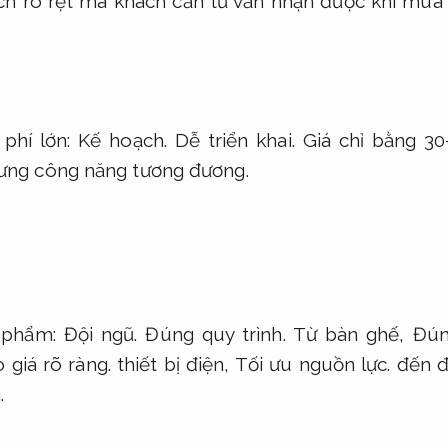
ích rõ rệt mà khách cần tư vấn nhận được khi mua 
phí lớn:
Kế hoạch.
Dễ triển khai.
Giá chỉ bằng 30
ng công năng tương đương.
 phẩm:
Đội ngũ.
Đúng quy trình.
Từ bàn ghế,
Đún
 giá rõ ràng.
thiết bị điện,
Tối ưu nguồn lực.
đến đ
.