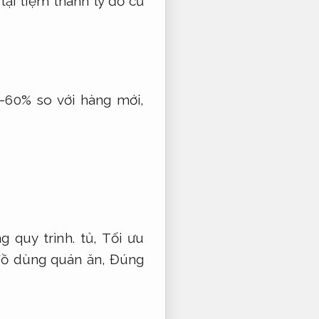
tại tiệm thanh lý đồ cũ
–60% so với hàng mới,
g quy trình.
tủ,
Tối ưu
ồ dùng quán ăn,
Đúng