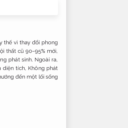
y thế vì thay đổi phong
i thất cũ 90–95% mới,
ng phát sinh.
Ngoài ra,
m diện tích,
Không phát
– hướng đến một lối sống