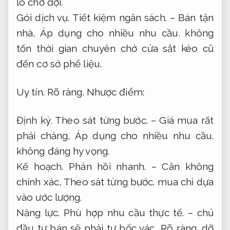
lo chờ đợi.
Gói dịch vụ.
Tiết kiệm ngân sách.
– Bán tận
nhà,
Áp dụng cho nhiều nhu cầu.
không
tốn thời gian chuyên chở cửa sắt kéo cũ
đến cơ sở phế liệu.
Uy tín.
Rõ ràng.
Nhược điểm:
Định kỳ.
Theo sát từng bước.
– Giá mua rất
phải chăng,
Áp dụng cho nhiều nhu cầu.
không đáng hy vọng.
Kế hoạch.
Phản hồi nhanh.
– Cân không
chính xác,
Theo sát từng bước.
mua chỉ dựa
vào ước lượng.
Năng lực.
Phù hợp nhu cầu thực tế.
– chủ
đầu tư bán sẽ phải tự bốc vác,
Rõ ràng.
dỡ