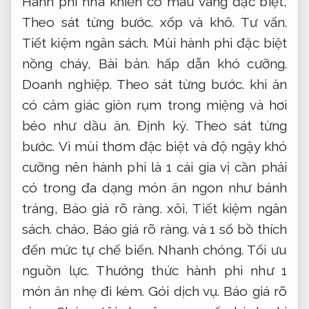
Hành phi nhà khiến có màu vàng đặc biệt,
Theo sát từng bước.
​​xốp và khô.
Tư vấn.
Tiết kiệm ngân sách.
Mùi hành phi đặc biệt
nồng cháy,
Bài bản.
hấp dẫn khó cưỡng.
Doanh nghiệp.
Theo sát từng bước.
khi ăn
có cảm giác giòn rụm trong miệng và hơi
béo như dầu ăn.
Định kỳ.
Theo sát từng
bước.
Vì mùi thơm đặc biệt và độ ngậy khó
cưỡng nên hành phi là 1 cái gia vị cần phải
có trong đa dạng món ăn ngon như bánh
tráng,
Báo giá rõ ràng.
xôi,
Tiết kiệm ngân
sách.
cháo,
Báo giá rõ ràng.
và 1 số bồ thích
đến mức tự chế biến.
Nhanh chóng.
Tối ưu
nguồn lực.
Thưởng thức hành phi như 1
món ăn nhẹ đi kèm.
Gói dịch vụ.
Báo giá rõ