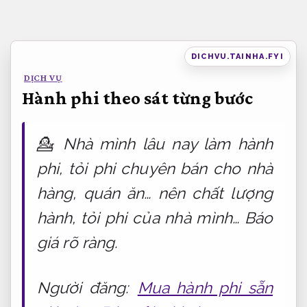
Bỏ
qua
nội
DICHVU.TAINHA.FYI
dung
DỊCH VỤ
Hành phi theo sát từng bước
💁 Nhà mình lâu nay làm hành
phi, tỏi phi chuyên bán cho nhà
hàng, quán ăn… nên chất lượng
hành, tỏi phi của nhà mình…
Báo
giá rõ ràng.
Người đăng:
Mua hành phi sẵn