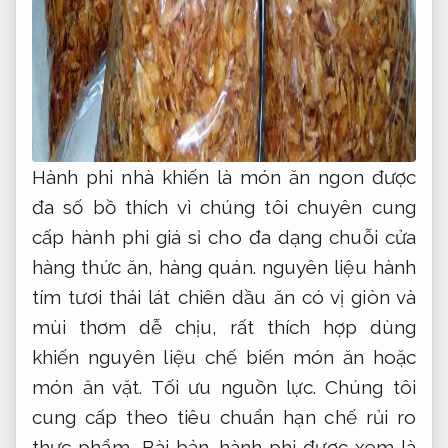
Hành phi nhà khiến là món ăn ngon được
đa số bồ thích vì chúng tôi chuyên cung
cấp hành phi giá sỉ cho đa dạng chuỗi cửa
hàng thức ăn, hàng quán. nguyên liệu hành
tím tươi thái lát chiên dầu ăn có vị giòn và
mùi thơm dễ chịu, rất thích hợp dùng
khiến nguyên liệu chế biến món ăn hoặc
món ăn vặt.
Tối ưu nguồn lực.
Chúng tôi
cung cấp theo tiêu chuẩn hạn chế rủi ro
thực phẩm,
Bài bản.
hành phi được xem là