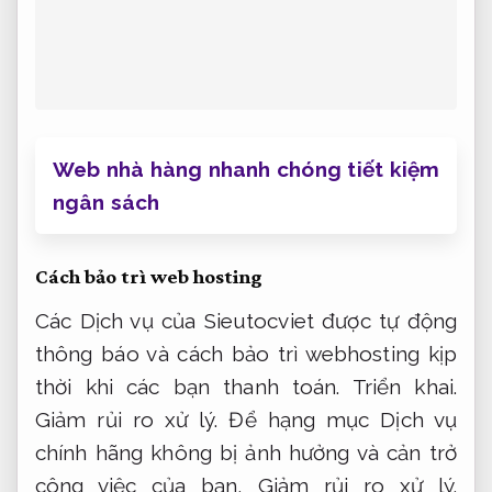
thời khi các bạn thanh toán.
Triển khai.
Giảm rủi ro xử lý.
Để hạng mục Dịch vụ
chính hãng không bị ảnh hưởng và cản trở
công việc của bạn,
Giảm rủi ro xử lý.
Sieutocviet hướng dẫn bạn cách gia hạn
web hosting có độ tin cậy trước khi
webhosting hết hạn.
Kỹ thuật viên.
Tư vấn
tận tâm.
Nếu bạn nên bảo trì phương án
trước thời hạn,
Quy trình minh bạch.
vui
lòng gửi yêu cầu đến bộ phận kế toán
Sieutocviet để tạo hóa đơn thanh toán.
Triển khai.
Áp dụng cho nhiều nhu cầu.
Hy
vọng bài viết trên đã giúp bạn biết cách
bảo trì hạng mục Dịch vụ giá rẻ webhosting
tại Sieutocviet và hiểu được tầm cần thiết