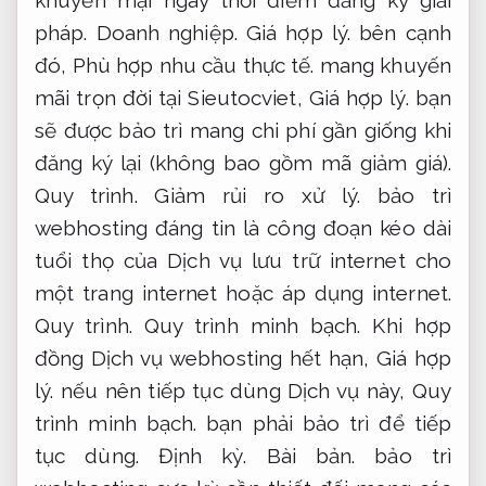
khuyến mại ngay thời điểm đăng ký giải
pháp.
Doanh nghiệp.
Giá hợp lý.
bên cạnh
đó,
Phù hợp nhu cầu thực tế.
mang khuyến
mãi trọn đời tại Sieutocviet,
Giá hợp lý.
bạn
sẽ được bảo trì mang chi phí gần giống khi
đăng ký lại (không bao gồm mã giảm giá).
Quy trình.
Giảm rủi ro xử lý.
bảo trì
webhosting đáng tin là công đoạn kéo dài
tuổi thọ của Dịch vụ lưu trữ internet cho
một trang internet hoặc áp dụng internet.
Quy trình.
Quy trình minh bạch.
Khi hợp
đồng Dịch vụ webhosting hết hạn,
Giá hợp
lý.
nếu nên tiếp tục dùng Dịch vụ này,
Quy
trình minh bạch.
bạn phải bảo trì để tiếp
tục dùng.
Định kỳ.
Bài bản.
bảo trì