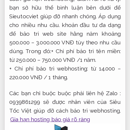
0939861299 sẽ được nhân viên của Siêu
Tốc Việt giúp đỡ cách bảo trì webhosting.
Gia hạn hosting báo giá rõ ràng
Block
"sieutocviet"
not found
Cam kết
đúng hẹn.