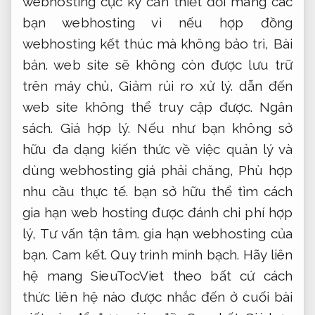
webhosting cực kỳ cần thiết đối mang các
bạn webhosting vì nếu hợp đồng
webhosting kết thúc mà không bảo trì,
Bài
bản.
web site sẽ không còn được lưu trữ
trên máy chủ,
Giảm rủi ro xử lý.
dẫn đến
web site không thể truy cập được.
Ngân
sách.
Giá hợp lý.
Nếu như bạn không sở
hữu đa dạng kiến thức về việc quản lý và
dùng webhosting giá phải chăng,
Phù hợp
nhu cầu thực tế.
bạn sở hữu thể tìm cách
gia hạn web hosting được đánh chi phí hợp
lý,
Tư vấn tận tâm.
gia hạn webhosting của
bạn.
Cam kết.
Quy trình minh bạch.
Hãy liên
hệ mang SieuTocViet theo bất cứ cách
thức liên hệ nào được nhắc đến ở cuối bài