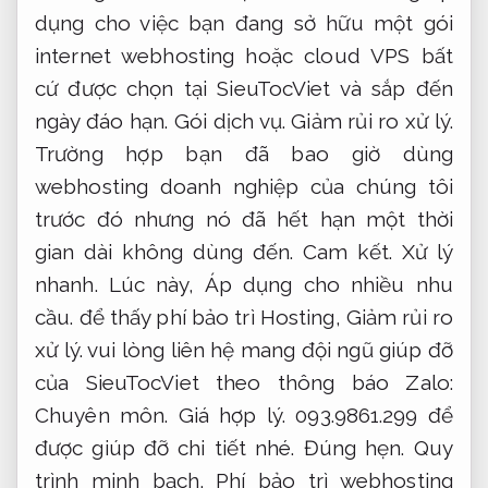
dụng cho việc bạn đang sở hữu một gói
internet webhosting hoặc cloud VPS bất
cứ được chọn tại SieuTocViet và sắp đến
ngày đáo hạn.
Gói dịch vụ.
Giảm rủi ro xử lý.
Trường hợp bạn đã bao giờ dùng
webhosting doanh nghiệp của chúng tôi
trước đó nhưng nó đã hết hạn một thời
gian dài không dùng đến.
Cam kết.
Xử lý
nhanh.
Lúc này,
Áp dụng cho nhiều nhu
cầu.
để thấy phí bảo trì Hosting,
Giảm rủi ro
xử lý.
vui lòng liên hệ mang đội ngũ giúp đỡ
của SieuTocViet theo thông báo Zalo:
Chuyên môn.
Giá hợp lý.
093.9861.299 để
được giúp đỡ chi tiết nhé.
Đúng hẹn.
Quy
trình minh bạch.
Phí bảo trì webhosting