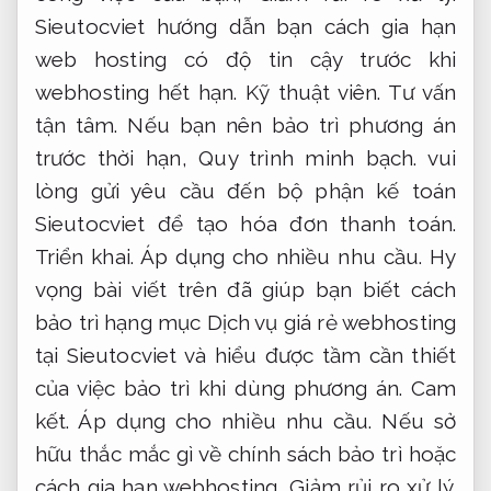
của việc bảo trì khi dùng phương án.
Cam
kết.
Áp dụng cho nhiều nhu cầu.
Nếu sở
hữu thắc mắc gì về chính sách bảo trì hoặc
cách gia hạn webhosting,
Giảm rủi ro xử lý.
bạn sở hữu thể bình luận bên dưới để
Sieutocviet giúp đỡ nhanh chóng.
Áp dụng
cho nhiều nhu cầu.
khoản đầu tư đa dạng
để bảo trì web site hằng năm khoảng
500.000 – 3.000.000 VNĐ tùy theo nhu cầu
dùng. Trong đó:
+ Chi phí bảo trì tên miền:
từ 250.000 – 750.000 VNĐ /1 năm.
+ Chí phí bảo trì webhosting: từ 14.000 –
220.000 VNĐ / 1 tháng.
Các bạn chỉ buộc buộc phải liên hệ Zalo :