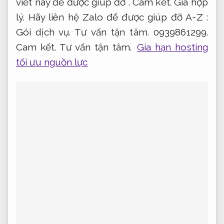
viết này để được giúp đỡ .
Cam kết.
Giá hợp
lý.
Hãy liên hệ Zalo để được giúp đỡ A-Z :
Gói dịch vụ.
Tư vấn tận tâm.
0939861299.
Cam kết.
Tư vấn tận tâm.
Gia hạn hosting
tối ưu nguồn lực
Web nhà hàng nhanh chóng tiết kiệm
ngân sách
Cách bảo trì web hosting
Các Dịch vụ của Sieutocviet được tự động
thông báo và cách bảo trì webhosting kịp