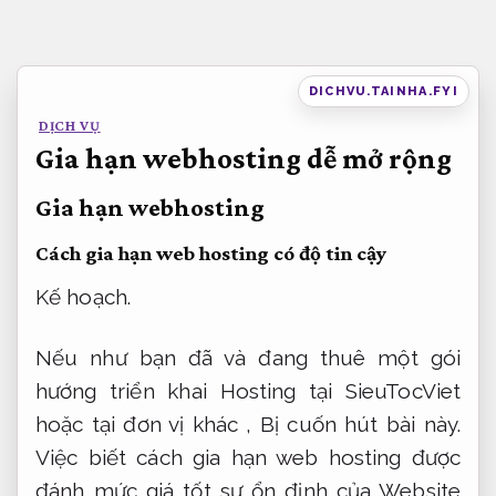
Bỏ
qua
nội
DICHVU.TAINHA.FYI
dung
DỊCH VỤ
Gia hạn webhosting dễ mở rộng
Gia hạn webhosting
Cách gia hạn web hosting có độ tin cậy
Kế hoạch.
Nếu như bạn đã và đang thuê một gói
hướng triển khai Hosting tại SieuTocViet
hoặc tại đơn vị khác , Bị cuốn hút bài này.
Việc biết cách gia hạn web hosting được
đánh mức giá tốt sự ổn định của Website