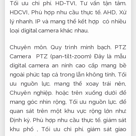
Tối ưu chi phí.
HD-TVI,
Tư vấn tận tâm.
HDCVI,
Phù hợp nhu cầu thực tế.
AHD,
Xử
lý nhanh.
IP và mang thể kết hợp có nhiều
loại digital camera khác nhau.
Chuyên môn.
Quy trình minh bạch.
PTZ
Camera PTZ (pan-tilt-zoom) Đây là mẫu
digital camera an ninh cao cấp mang bề
ngoài phức tạp cả trong lẫn không tính,
Tối
ưu nguồn lực.
mang thể xoay trái nên,
Chuyên nghiệp.
hoặc trên xuống dưới để
mang góc nhìn rộng,
Tối ưu nguồn lực.
để
quan sát trên một khu vực rộng lớn như:
Định kỳ.
Phù hợp nhu cầu thực tế.
giám sát
khu phố ,
Tối ưu chi phí.
giám sát giao