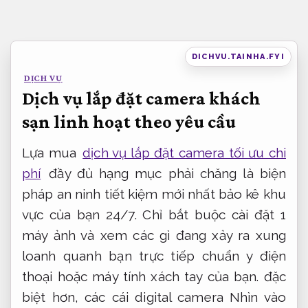
Bỏ
qua
nội
DICHVU.TAINHA.FYI
dung
DỊCH VỤ
Dịch vụ lắp đặt camera khách
sạn linh hoạt theo yêu cầu
Lựa mua
dịch vụ lắp đặt camera tối ưu chi
phí
đầy đủ hạng mục phải chăng là biện
pháp an ninh tiết kiệm mới nhất bảo kê khu
vực của bạn 24/7. Chỉ bắt buộc cài đặt 1
máy ảnh và xem các gì đang xảy ra xung
loanh quanh bạn trực tiếp chuẩn y điện
thoại hoặc máy tính xách tay của bạn. đặc
biệt hơn, các cái digital camera Nhìn vào