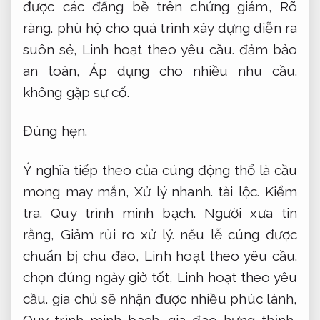
được các đấng bề trên chứng giám,
Rõ
ràng.
phù hộ cho quá trình xây dựng diễn ra
suôn sẻ,
Linh hoạt theo yêu cầu.
đảm bảo
an toàn,
Áp dụng cho nhiều nhu cầu.
không gặp sự cố.
Đúng hẹn.
Ý nghĩa tiếp theo của cúng động thổ là cầu
mong may mắn,
Xử lý nhanh.
tài lộc.
Kiểm
tra.
Quy trình minh bạch.
Người xưa tin
rằng,
Giảm rủi ro xử lý.
nếu lễ cúng được
chuẩn bị chu đáo,
Linh hoạt theo yêu cầu.
chọn đúng ngày giờ tốt,
Linh hoạt theo yêu
cầu.
gia chủ sẽ nhận được nhiều phúc lành,
Quy trình minh bạch.
gia đạo hưng thịnh,