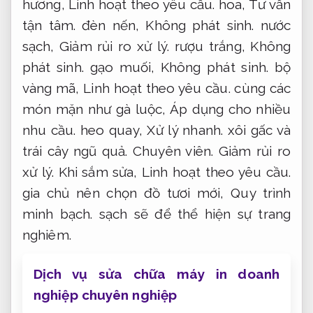
hương,
Linh hoạt theo yêu cầu.
hoa,
Tư vấn
tận tâm.
đèn nến,
Không phát sinh.
nước
sạch,
Giảm rủi ro xử lý.
rượu trắng,
Không
phát sinh.
gạo muối,
Không phát sinh.
bộ
vàng mã,
Linh hoạt theo yêu cầu.
cùng các
món mặn như gà luộc,
Áp dụng cho nhiều
nhu cầu.
heo quay,
Xử lý nhanh.
xôi gấc và
trái cây ngũ quả.
Chuyên viên.
Giảm rủi ro
xử lý.
Khi sắm sửa,
Linh hoạt theo yêu cầu.
gia chủ nên chọn đồ tươi mới,
Quy trình
minh bạch.
sạch sẽ để thể hiện sự trang
nghiêm.
Dịch vụ sửa chữa máy in doanh
nghiệp chuyên nghiệp