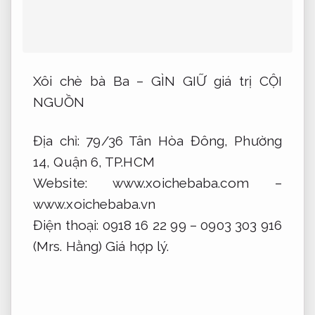
Xôi chè bà Ba – GÌN GIỮ giá trị CỘI
NGUỒN
Địa chỉ: 79/36 Tân Hòa Đông, Phường
14, Quận 6, TP.HCM
Website: www.xoichebaba.com –
www.xoichebaba.vn
Điện thoại: 0918 16 22 99 – 0903 303 916
(Mrs. Hằng)
Giá hợp lý.