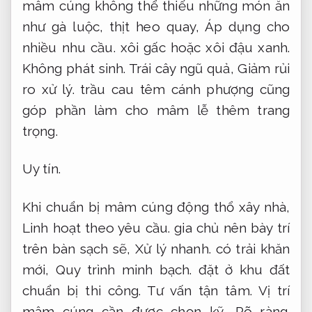
mâm cúng không thể thiếu những món ăn
như gà luộc, thịt heo quay,
Áp dụng cho
nhiều nhu cầu.
xôi gấc hoặc xôi đậu xanh.
Không phát sinh.
Trái cây ngũ quả,
Giảm rủi
ro xử lý.
trầu cau têm cánh phượng cũng
góp phần làm cho mâm lễ thêm trang
trọng.
Uy tín.
Khi chuẩn bị mâm cúng động thổ xây nhà,
Linh hoạt theo yêu cầu.
gia chủ nên bày trí
trên bàn sạch sẽ,
Xử lý nhanh.
có trải khăn
mới,
Quy trình minh bạch.
đặt ở khu đất
chuẩn bị thi công.
Tư vấn tận tâm.
Vị trí
mâm cúng cần được chọn kỹ,
Rõ ràng.